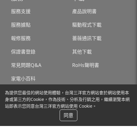
服務支援
產品說明書
服務據點
驅動程式下載
報修服務
薔薇通訊下載
保證書登錄
其他下載
常見問題Q&A
RoHs聲明書
家電小百科
為提供您最佳的網站使用體驗，台灣三洋官方網站會於網站使用本
關於台灣三洋
新聞
身或第三方的Cookie，作為技術、分析及行銷之用，繼續瀏覽本網
站即表示您同意台灣三洋官方網站使用 Cookie。
同意
聯絡我們
台灣三洋販售產品為一般家庭用