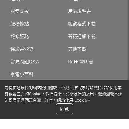
服務支援
產品說明書
服務據點
驅動程式下載
報修服務
薔薇通訊下載
保證書登錄
其他下載
常見問題Q&A
RoHs聲明書
家電小百科
為提供您最佳的網站使用體驗，台灣三洋官方網站會於網站使用本
關於台灣三洋
新聞
身或第三方的Cookie，作為技術、分析及行銷之用，繼續瀏覽本網
站即表示您同意台灣三洋官方網站使用 Cookie。
聯絡我們
同意
台灣三洋販售產品為一般家庭用