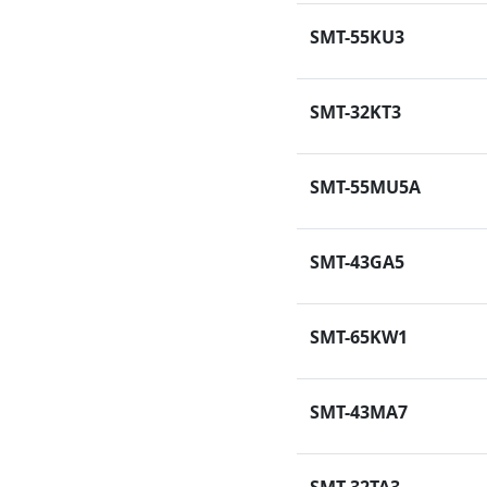
SMT-55KU3
SMT-32KT3
SMT-55MU5A
SMT-43GA5
SMT-65KW1
SMT-43MA7