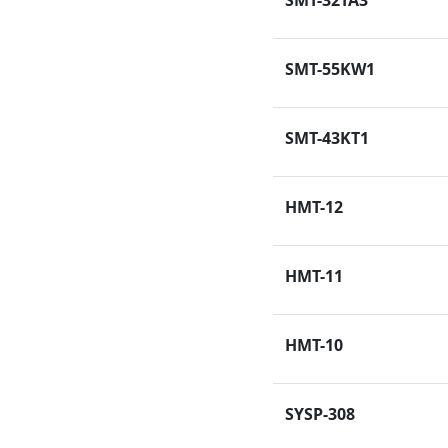
SMT-32TA3
SMT-55KW1
SMT-43KT1
HMT-12
HMT-11
HMT-10
SYSP-308