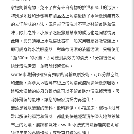
家裡飼養寵物，免不了會有來自寵物的排泄和嘔吐的污漬，
特別是地毯和沙發等布製品沾上污漬後除了水清洗別無有效
的去汙除味的方法，況且越早清洗才不至於殘留痕跡和氣
味；除此之外，小孩子吃飯撒濺帶來的髒污也是同樣情況。
此時，您只須接上水洗掃除器在一般家用吸塵器吸管頭上，
即可變身為水洗吸塵器，對準欲清潔的液體污漬，只需使用
1瓶500ml的水量，即可達到高效力的清洗，1分鐘後便可
快速清洗污漬，並吸除殘留氣味。
switle水洗掃除器擁有獨家的渦輪風扇技術，可以分離空氣
和液體，將滲入地毯等布絨上的污漬或痕跡邊清洗邊吸收，
這種水渦輪的旋風分離功能可以不留痕跡地清洗掉污漬，吸
除掉殘留的氣味，讓您的居家清掃力再進化！.
無論是難以清潔的醬料、飲料翻倒，小孩尿床、寵物排泄等
難以解決的髒污和氣味，都能夠快速輕鬆清除滲入地毯等絨
布上的污漬、痕跡和氣味，switle水洗式掃除器能夠聰明解
決您居家的各種煩惱，享受更舒適的生活！