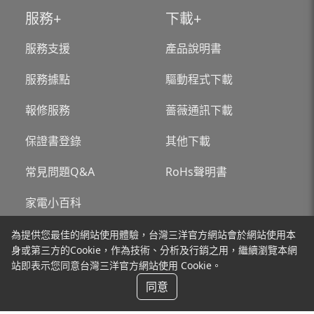
服務
下載
服務支援
產品說明書
服務據點
驅動程式下載
報修服務
薔薇通訊下載
保證書登錄
其他下載
常見問題Q&A
RoHs聲明書
家電小百科
為提供您最佳的網站使用體驗，台灣三洋官方網站會於網站使用本
關於台灣三洋
新聞
身或第三方的Cookie，作為技術、分析及行銷之用，繼續瀏覽本網
站即表示您同意台灣三洋官方網站使用 Cookie。
聯絡我們
同意