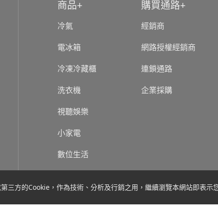
商品
購買通路
冷氣
經銷商
電冰箱
網路授權經銷商
冷凍冷藏櫃
連鎖通路
洗衣機
企業採購
視聽娛樂
小家電
數位生活
關於台灣三洋
新聞
方的Cookie，作為技術、分析及行銷之用，繼續瀏覽本網站即表示您同
台灣三洋販售產品為一般家庭用