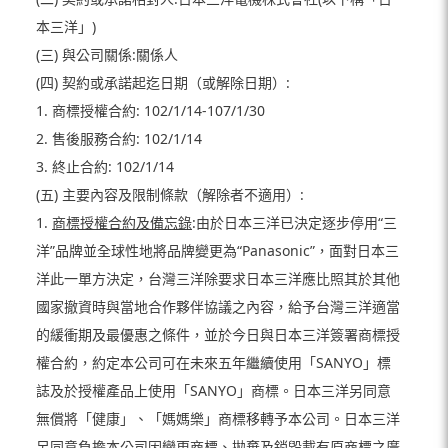
本三洋」)
(三) 與公司關係:關係人
(四) 契約或承諾起迄日期（或解除日期）:
1. 商標授權合約: 102/1/14-107/1/30
2. 售後服務合約: 102/1/14
3. 終止合約: 102/1/14
(五) 主要內容及限制條款（解除者不適用）:
1.
商標授權合約及備忘錄
:由於日本三洋已決定逐步停用“三
洋”品牌並全球性地將品牌變更為“Panasonic”，面對日本三
洋此一單方決定，台灣三洋除要求日本三洋應比照其於其他
國家撤資時與當地合作夥伴協議之內容，給予台灣三洋適當
的緩衝期及最優惠之條件，並於今日與日本三洋簽署商標授
權合約，約定本公司可在未來五年繼續使用「SANYO」標
誌及於授權產品上使用「SANYO」商標。日本三洋另同意
無償將「健康」、「媽媽樂」商標移轉予本公司。日本三洋
另同意負擔本公司因變更商標、拋棄及銷毀載有原商標之廣