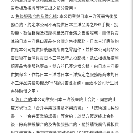
告看板及招牌等所支出之部分費用。
2.
售後服務合約及備忘錄
: 本公司業與日本三洋簽署售後服
務合約，約定本公司不再提供日本三洋品牌之PHS手機、投
影機、數位相機及按摩椅產品在台灣之售後服務，而僅負責
其餘日本三洋進口產品在台灣之售後服務。日本三洋應依約
供應本公司提供售後服務所需之零組件，並於本公司網站公
告日後在台灣負責日本三洋品牌之投影機、數位相機及按摩
椅產品售後服務廠商。雙方並已簽定備忘錄，由日本三洋提
供擔保金，作為日本三洋或日本三洋指定之服務廠商未對日
本三洋品牌投影機及PHS提供售後服務，而致本公司所生損
害時賠償之用。
3.
終止合約
:本公司業與日本三洋簽署終止合約，同意終止
雙方現行之「合弁事業提攜基本契約書」、「技術援助契約
書」、「合弁事業協議書」等合約；於雙方簽定終止合約
後，除商標授權合約及售後服務合約、關於銷毀廣告看板費
用之備忘錄、洗衣烘衣機(型號AWD-1028T)檢測修理費用合