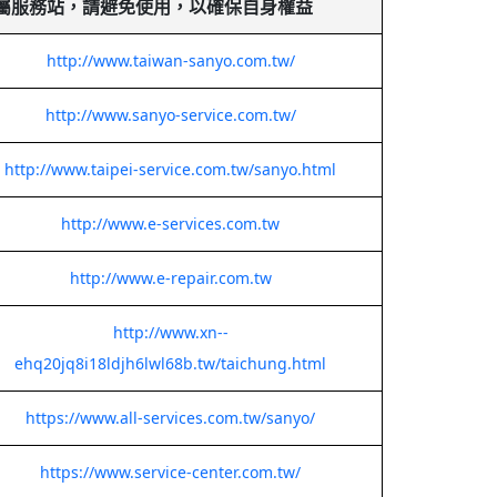
屬服務站，請避免使用，以確保自身權益
http://www.taiwan-sanyo.com.tw/
http://www.sanyo-service.com.tw/
http://www.taipei-service.com.tw/sanyo.html
http://www.e-services.com.tw
http://www.e-repair.com.tw
http://www.xn--
ehq20jq8i18ldjh6lwl68b.tw/taichung.html
https://www.all-services.com.tw/sanyo/
https://www.service-center.com.tw/