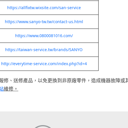
https://allfixtw.wixsite.com/san-service
https://www.sanyo-tw.tw/contact-us.html
https://www.0800081016.com/
https://taiwan-service.tw/brands/SANYO
http://everytime-service.com/index.php?id=4
報修、送修產品，以免更換到非原廠零件，造成機器故障或
站
維修。