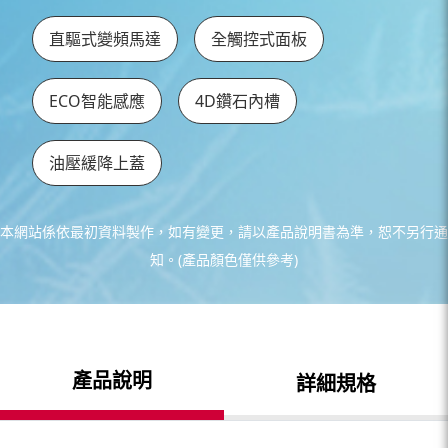
直驅式變頻馬達
全觸控式面板
ECO智能感應
4D鑽石內槽
油壓緩降上蓋
本網站係依最初資料製作，如有變更，請以產品說明書為準，恕不另行通
知。(產品顏色僅供參考)
產品說明
詳細規格