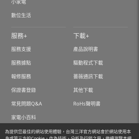
小家電
數位生活
服務
下載
服務支援
產品說明書
服務據點
驅動程式下載
報修服務
薔薇通訊下載
保證書登錄
其他下載
常見問題Q&A
RoHs聲明書
家電小百科
為提供您最佳的網站使用體驗，台灣三洋官方網站會於網站使用本
關於台灣三洋
新聞
身或第三方的Cookie，作為技術、分析及行銷之用，繼續瀏覽本網