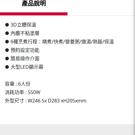
產品說明
● 3D立體保溫
● 內膽不粘塗層
● 6種烹煮行程：精煮/快煮/營養粥/燉湯/熱飯/保溫
● 預約設定功能
● 簡易操作介面
● 大型LED顯示幕
容量 : 6人份
消耗功率 : 550W
外型尺寸 : W246.5x D283 xH205xmm