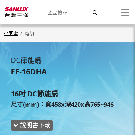
小家電
電扇
DC節能扇
EF-16DHA
16吋 DC節能扇
尺寸(mm)：寬458x深420x高765~946
說明書下載