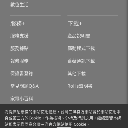
數位生活
服務
下載
服務支援
產品說明書
服務據點
驅動程式下載
報修服務
薔薇通訊下載
保證書登錄
其他下載
常見問題Q&A
RoHs聲明書
家電小百科
為提供您最佳的網站使用體驗，台灣三洋官方網站會於網站使用本
關於台灣三洋
新聞
身或第三方的Cookie，作為技術、分析及行銷之用，繼續瀏覽本網
站即表示您同意台灣三洋官方網站使用 Cookie。