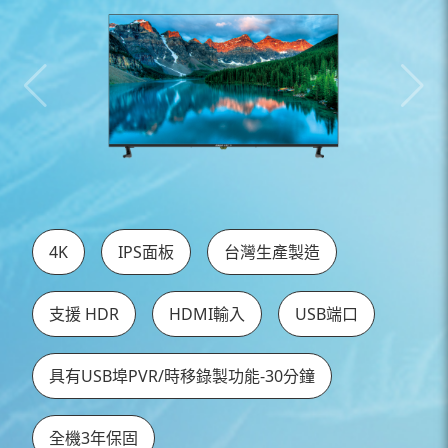
4K
IPS面板
台灣生產製造
支援 HDR
HDMI輸入
USB端口
具有USB埠PVR/時移錄製功能-30分鐘
全機3年保固