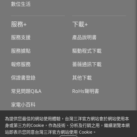
數位生活
服務
下載
服務支援
產品說明書
服務據點
驅動程式下載
報修服務
薔薇通訊下載
保證書登錄
其他下載
常見問題Q&A
RoHs聲明書
家電小百科
為提供您最佳的網站使用體驗，台灣三洋官方網站會於網站使用本
關於台灣三洋
新聞
身或第三方的Cookie，作為技術、分析及行銷之用，繼續瀏覽本網
站即表示您同意台灣三洋官方網站使用 Cookie。