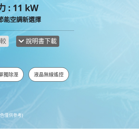
: 11 kW
 節能空調新選擇
說明書下載
單獨除溼
液晶無線遙控
色僅供參考)