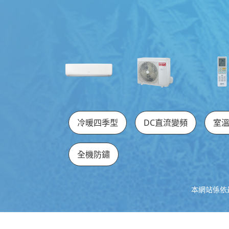
冷暖四季型
DC直流變頻
室
全機防鏽
本網站係依