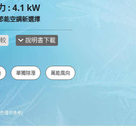
: 4.1 kW
 節能空調新選擇
說明書下載
機
單獨除溼
萬能風向
色僅供參考)