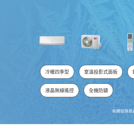
冷暖四季型
室溫投影式面板
液晶無線遙控
全機防鏽
本網站係依