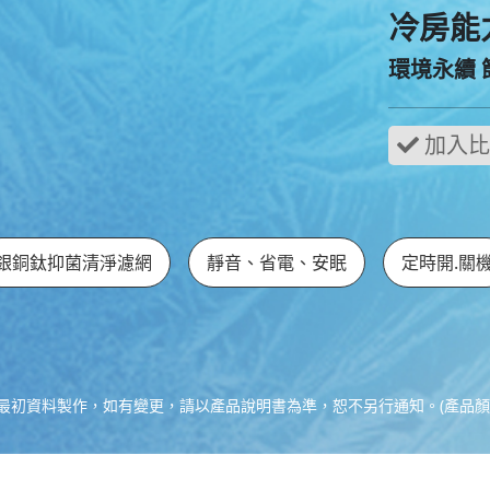
冷房能力 
環境永續
銀銅鈦抑菌清淨濾網
靜音、省電、安眠
定時開.關
最初資料製作，如有變更，請以產品說明書為準，恕不另行通知。(產品顏