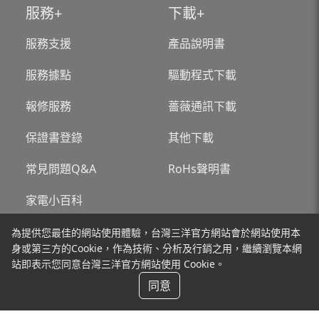
服務
下載
服務支援
產品說明書
服務據點
驅動程式下載
報修服務
薔薇通訊下載
保證書登錄
其他下載
常見問題Q&A
RoHs聲明書
家電小百科
為提供您最佳的網站使用體驗，台灣三洋官方網站會於網站使用本
關於台灣三洋
新聞
身或第三方的Cookie，作為技術、分析及行銷之用，繼續瀏覽本網
站即表示您同意台灣三洋官方網站使用 Cookie。
聯絡我們
同意