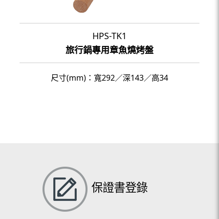
HPS-TK1
旅行鍋專用章魚燒烤盤
尺寸(mm)：寬292／深143／高34
保證書登錄