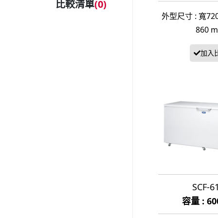
比較清單
(
0
)
外型尺寸 : 寬720
860 
SCF-6
容量 : 6