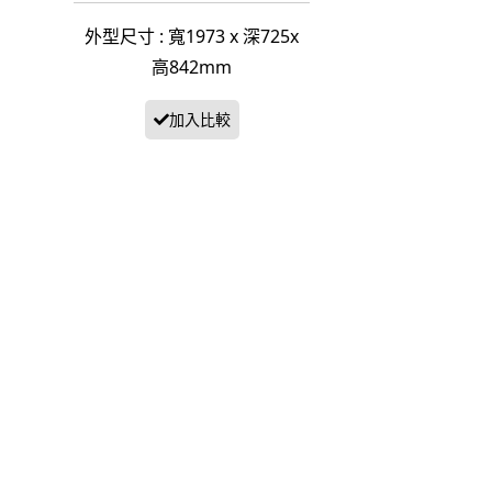
外型尺寸 : 寬1973 x 深725x
高842mm