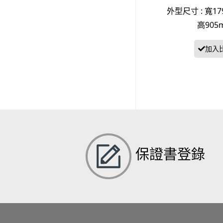
外型尺寸 : 寬179
高905
保證書登錄