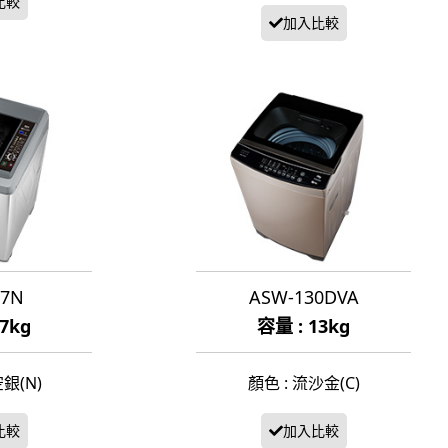
17N
ASW-130DVA
17kg
容量 : 13kg
空銀(N)
顏色 : 流沙金(C)