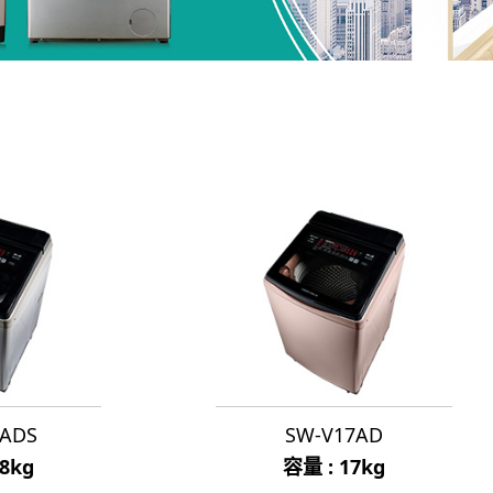
9ADS
SW-V17AD
18kg
容量 : 17kg