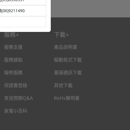
(06)9211490
服務
下載
服務支援
產品說明書
服務據點
驅動程式下載
報修服務
薔薇通訊下載
保證書登錄
其他下載
常見問題Q&A
RoHs聲明書
家電小百科