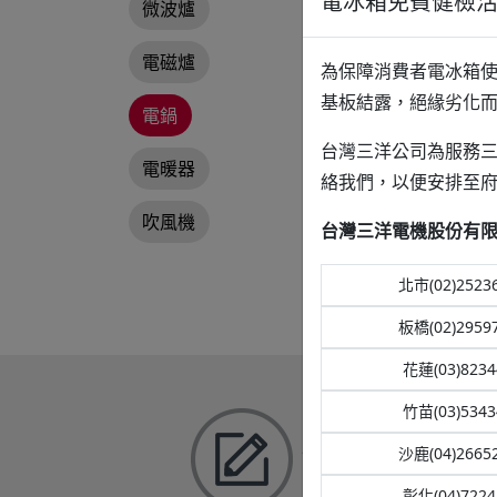
電冰箱免費健檢
微波爐
電磁爐
為保障消費者電冰箱使
基板結露，絕緣劣化
電鍋
台灣三洋公司為服務三
電暖器
絡我們，以便安排至
吹風機
台灣三洋電機股份有限
北市(02)2523
板橋(02)2959
花蓮(03)8234
竹苗(03)5343
保證書登錄
沙鹿(04)2665
彰化(04)7224