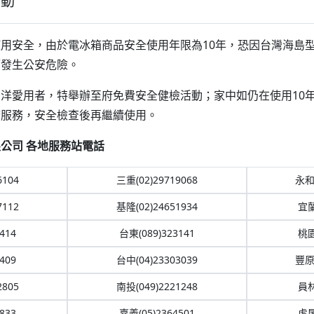
活動
用安全，由於電冰箱商品安全使用年限為10年，恐因台灣海島
而發生公安危險。
洋愛用者，特舉辦至府免費安全健檢活動；家中如仍在使用10
府服務，安全檢查後再繼續使用。
公司 各地服務站電話
6104
三重(02)29719068
永和(
7112
基隆(02)24651934
宜蘭
414
台東(089)323141
桃園
409
台中(04)23303039
豐原(
經銷通路商
2805
南投(049)2221248
員林
833
嘉義(05)2364501
虎尾