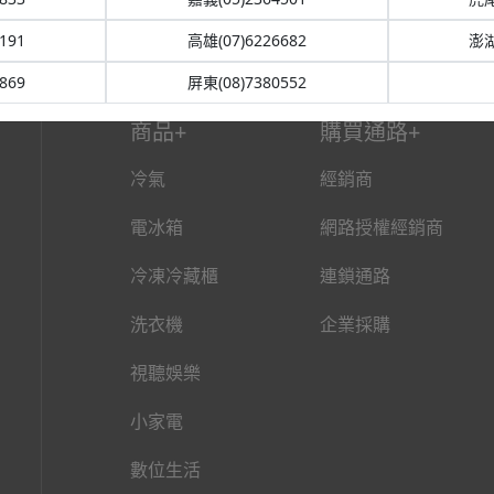
191
高雄(07)6226682
澎湖
869
屏東(08)7380552
商品
購買通路
冷氣
經銷商
電冰箱
網路授權經銷商
冷凍冷藏櫃
連鎖通路
洗衣機
企業採購
視聽娛樂
小家電
數位生活