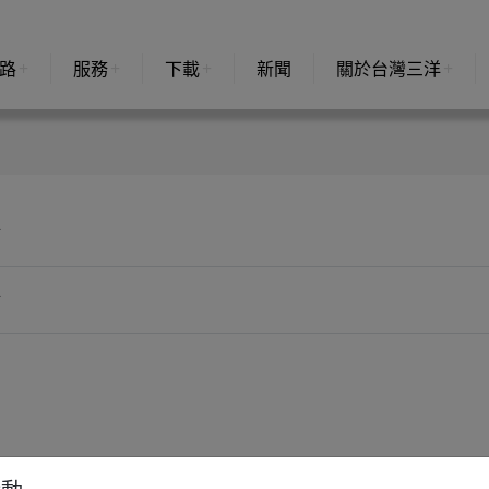
路
服務
下載
新聞
關於台灣三洋
點
點