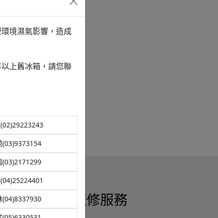
型環境濕氣影響，造成
年以上舊冰箱，請您聯
02)29223243
(03)9373154
(03)2171299
04)25224401
報修服務
(04)8337930
(05)6330531