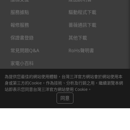
服務據點
驅動程式下載
報修服務
薔薇通訊下載
保證書登錄
其他下載
常見問題Q&A
RoHs聲明書
家電小百科
為提供您最佳的網站使用體驗，台灣三洋官方網站會於網站使用本
關於台灣三洋
新聞
身或第三方的Cookie，作為技術、分析及行銷之用，繼續瀏覽本網
站即表示您同意台灣三洋官方網站使用 Cookie。
聯絡我們
同意
台灣三洋販售產品為一般家庭用