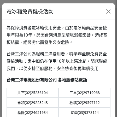
電冰箱免費健檢活動
為保障消費者電冰箱使用安全，由於電冰箱商品安全使
保證書登錄
用年限為10年，恐因台灣海島型環境濕氣影響，造成基
板結露，絕緣劣化而發生公安危險。
台灣三洋公司為服務三洋愛用者，特舉辦至府免費安全
健檢活動；家中如仍在使用10年以上舊冰箱，請您聯絡
經銷通路商
我們，以便安排至府服務，安全檢查後再繼續使用。
台灣三洋電機股份有限公司 各地服務站電話
北市(02)25236104
三重(02)29719068
永和(02)29223243
板橋(02)29597112
報修服務
基隆(02)24651934
宜蘭(03)9373154