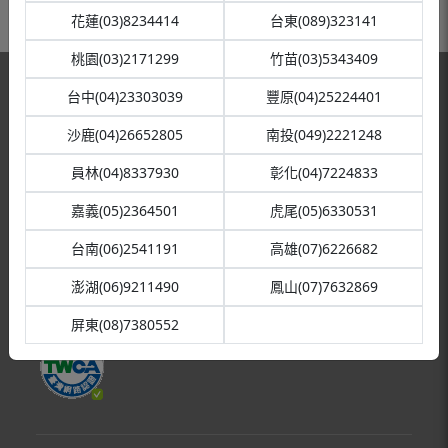
花蓮(03)8234414
台東(089)323141
桃園(03)2171299
竹苗(03)5343409
台中(04)23303039
豐原(04)25224401
沙鹿(04)26652805
南投(049)2221248
員林(04)8337930
彰化(04)7224833
消費者服務專線：0800-081-567
嘉義(05)2364501
虎尾(05)6330531
©2021 SANLUX台灣三洋. All rights reserved
台南(06)2541191
高雄(07)6226682
建議使用Google Chrome、Safari、Firefox、Edge瀏覽器觀
看
澎湖(06)9211490
鳳山(07)7632869
屏東(08)7380552