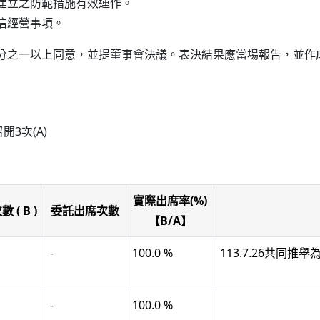
建立之防範措施有效運作。
信經營事項。
分之一以上同意，並提董事會決議。表決結果應當場報告，並作
3次(A)
實際出席率(%)
( B )
委託出席次數
【B/A】
-
100.0 %
113.7.26共同推
-
100.0 %